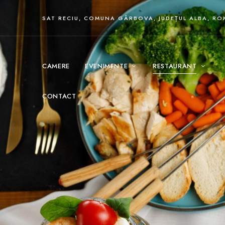
SAT RECIU, COMUNA GÂRBOVA, JUDEȚUL ALBA, R
CAMERE
EVENIMENTE
RESTAURANT
CONTACT