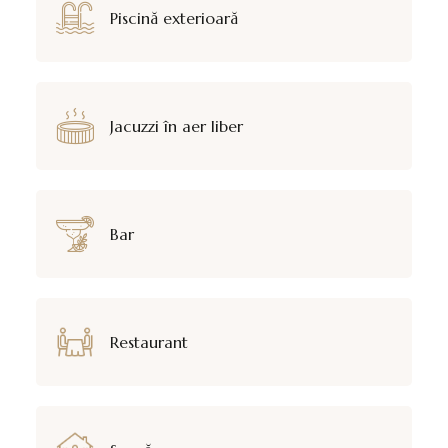
Piscină exterioară
Jacuzzi în aer liber
Bar
Restaurant