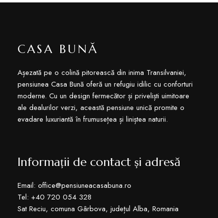
CASA BUNĂ
Așezată pe o colină pitorească din inima Transilvaniei,
pensiunea Casa Bună oferă un refugiu idilic cu conforturi
moderne. Cu un design fermecător și priveliști uimitoare
ale dealurilor verzi, această pensiune unică promite o
evadare luxuriantă în frumusețea și liniștea naturii.
Informații de contact și adresă
Email: office@pensiuneacasabuna.ro
Tel: +40 720 054 328
Sat Reciu, comuna Gârbova, județul Alba, Romania